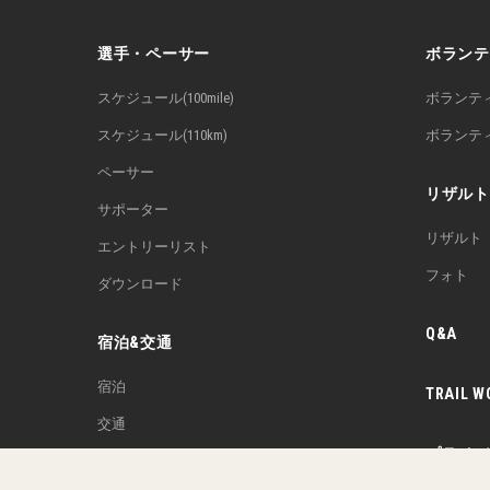
選手・ペーサー
ボランテ
スケジュール(100mile)
ボランテ
スケジュール(110km)
ボランテ
ペーサー
リザルト
サポーター
リザルト
エントリーリスト
フォト
ダウンロード
Q&A
宿泊&交通
宿泊
TRAIL W
交通
プライバ
駐車場