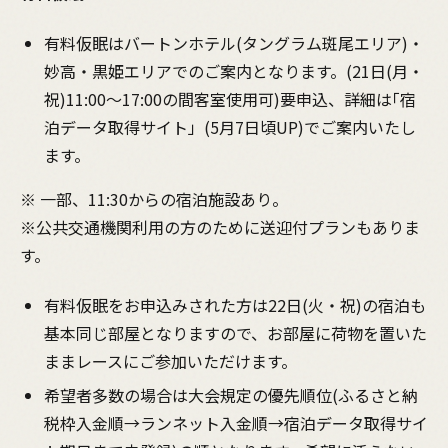
有料仮眠はバートンホテル(タングラム斑尾エリア)・
妙高・黒姫エリアでのご案内となります。(21日(月・
祝)11:00～17:00の間客室使用可)要申込、詳細は｢宿
泊データ取得サイト」(5月7日頃UP)でご案内いたし
ます。
※ 一部、11:30からの宿泊施設あり。
※公共交通機関利用の方のために送迎付プランもありま
す。
有料仮眠をお申込みされた方は22日(火・祝)の宿泊も
基本同じ部屋となりますので、お部屋に荷物を置いた
ままレースにご参加いただけます。
希望者多数の場合は大会規定の優先順位(ふるさと納
税枠入金順→ランネット入金順→宿泊データ取得サイ