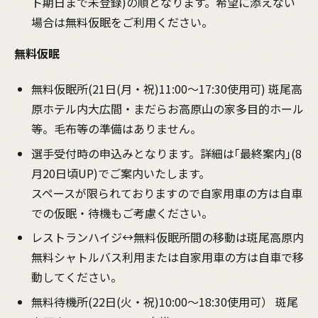
ト期日まで未登録)の順となります。希望に添えない
場合は無料仮眠をご利用ください。
無料仮眠
無料仮眠所(21日(月・祝)11:00～17:30使用可) 斑尾高
原ホテル内大広間・まだらお高原山の家多目的ホール
等。毛布等の準備はありません。
選手受付時の申込みとなります。詳細は｢最終案内｣(8
月20日頃UP)でご案内いたします。
スペースが限られておりますので自家用車の方は自車
での仮眠・待機もご考慮ください。
レストランハイジ↔無料仮眠所間の移動は斑尾高原内
無料シャトルバス利用または自家用車の方は自車で移
動してください。
無料待機所(22日(火・祝)10:00～18:30使用可） 斑尾